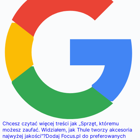
Chcesz czytać więcej treści jak
„
Sprzęt, któremu
możesz zaufać. Widziałem, jak Thule tworzy akcesoria
najwyżej jakości
"
?
Dodaj Focus.pl do preferowanych