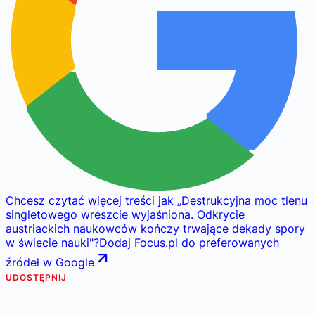
Chcesz czytać więcej treści jak
„
Destrukcyjna moc tlenu
singletowego wreszcie wyjaśniona. Odkrycie
austriackich naukowców kończy trwające dekady spory
w świecie nauki
"
?
Dodaj Focus.pl do preferowanych
źródeł w Google
UDOSTĘPNIJ