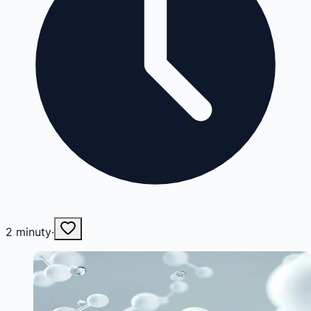
2
minuty
·