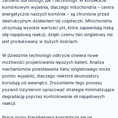
zarówno dla biologii, jak i technologii. W kontekście
komórkowym wyjaśnia, dlaczego mitochondria – centra
energetyczne naszych komórek – są chronione przed
destrukcyjnym działaniem tej cząsteczki. Mitochondria
utrzymują wysokie wartości pH, które zapewniają niską
siłę napędową reakcji, dzięki czemu tlen singletowy nie
jest produkowany w dużych ilościach.
W dziedzinie technologii odkrycie otwiera nowe
możliwości projektowania lepszych baterii. Analiza
mechanizmów powstawania tlenu singletowego może
pomóc wyjaśnić, dlaczego niektóre akumulatory
korodują od wewnątrz. Zrozumienie tego procesu
pozwoli inżynierom opracować strategie minimalizujące
degradację poprzez kontrolowanie sił napędowych
reakcji.
Prace grupy Freunbergera koncentrują się na