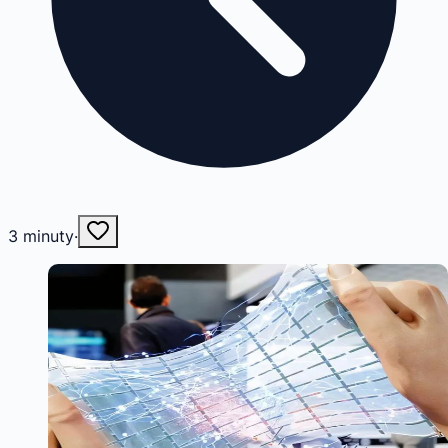
3
minuty
·