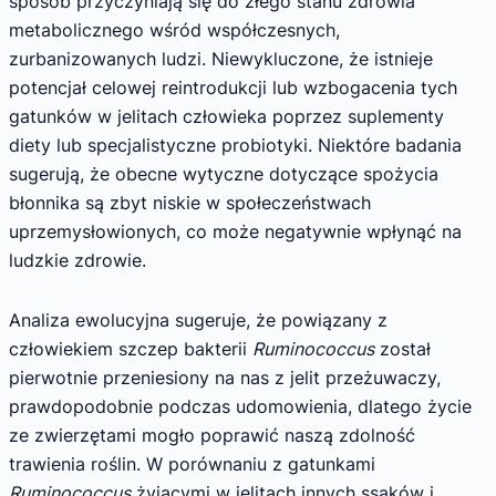
sposób przyczyniają się do złego stanu zdrowia
metabolicznego wśród współczesnych,
zurbanizowanych ludzi. Niewykluczone, że istnieje
potencjał celowej reintrodukcji lub wzbogacenia tych
gatunków w jelitach człowieka poprzez suplementy
diety lub specjalistyczne probiotyki. Niektóre badania
sugerują, że obecne wytyczne dotyczące spożycia
błonnika są zbyt niskie w społeczeństwach
uprzemysłowionych, co może negatywnie wpłynąć na
ludzkie zdrowie.
Analiza ewolucyjna sugeruje, że powiązany z
człowiekiem szczep bakterii
Ruminococcus
został
pierwotnie przeniesiony na nas z jelit przeżuwaczy,
prawdopodobnie podczas udomowienia, dlatego życie
ze zwierzętami mogło poprawić naszą zdolność
trawienia roślin. W porównaniu z gatunkami
Ruminococcus
żyjącymi w jelitach innych ssaków i