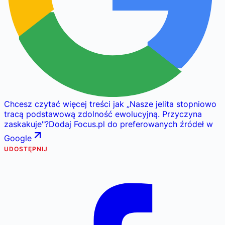
Chcesz czytać więcej treści jak
„
Nasze jelita stopniowo
tracą podstawową zdolność ewolucyjną. Przyczyna
zaskakuje
"
?
Dodaj Focus.pl do preferowanych źródeł w
Google
UDOSTĘPNIJ