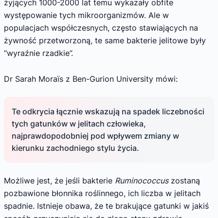
żyjących 1000-2000 lat temu wykazały obfite
występowanie tych mikroorganizmów. Ale w
populacjach współczesnych, często stawiających na
żywność przetworzoną, te same bakterie jelitowe były
“wyraźnie rzadkie”.
Dr Sarah Moraïs z Ben-Gurion University mówi:
Te odkrycia łącznie wskazują na spadek liczebności
tych gatunków w jelitach człowieka,
najprawdopodobniej pod wpływem zmiany w
kierunku zachodniego stylu życia.
Możliwe jest, że jeśli bakterie
Ruminococcus
zostaną
pozbawione błonnika roślinnego, ich liczba w jelitach
spadnie. Istnieje obawa, że te brakujące gatunki w jakiś