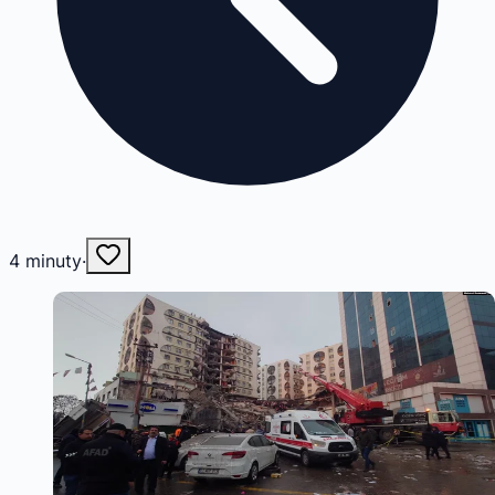
4
minuty
·