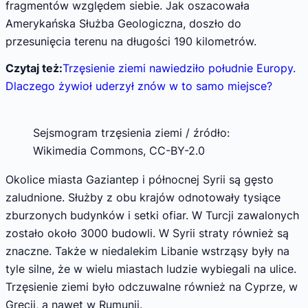
fragmentów względem siebie. Jak oszacowała
Amerykańska Służba Geologiczna, doszło do
przesunięcia terenu na długości 190 kilometrów.
Czytaj też:
Trzęsienie ziemi nawiedziło południe Europy.
Dlaczego żywioł uderzył znów w to samo miejsce?
Sejsmogram trzęsienia ziemi / źródło:
Wikimedia Commons, CC-BY-2.0
Okolice miasta Gaziantep i północnej Syrii są gęsto
zaludnione. Służby z obu krajów odnotowały tysiące
zburzonych budynków i setki ofiar. W Turcji zawalonych
zostało około 3000 budowli. W Syrii straty również są
znaczne. Także w niedalekim Libanie wstrząsy były na
tyle silne, że w wielu miastach ludzie wybiegali na ulice.
Trzęsienie ziemi było odczuwalne również na Cyprze, w
Grecji, a nawet w Rumunii.