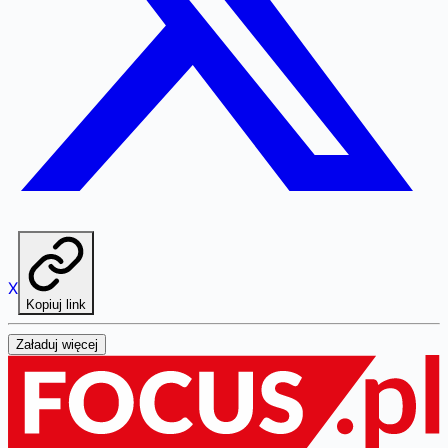
X
Kopiuj link
Załaduj więcej