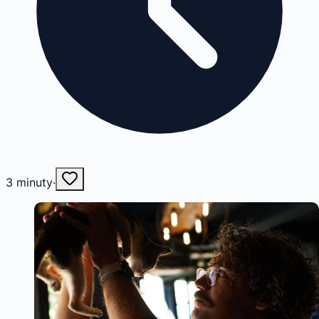
3
minuty
·