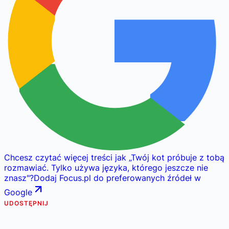
Chcesz czytać więcej treści jak
„
Twój kot próbuje z tobą
rozmawiać. Tylko używa języka, którego jeszcze nie
znasz
"
?
Dodaj Focus.pl do preferowanych źródeł w
Google
UDOSTĘPNIJ