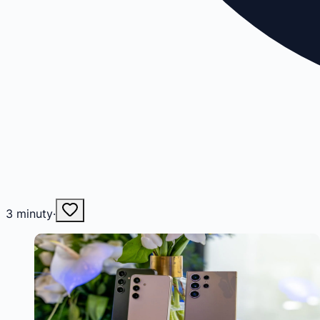
3
minuty
·