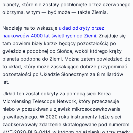
planety, które nie zostały pochłonięte przez czerwonego
olbrzyma, w tym — być może — także Ziemia.
Nadzieję na to wskazuje
układ odkryty przez
naukowców 4000 lat świetlnych od Ziemi
. Znajduje się
tam bowiem biały karzeł będący pozostałością po
gwieździe podobnej do Słońca, wokół którego krąży
planeta podobna do Ziemi. Można zatem powiedzieć, że
to układ, który może zaskakująco dobrze przypominać
pozostałości po Układzie Słonecznym za 8 miliardów
lat.
Układ ten został odkryty za pomocą sieci Korea
Microlensing Telescope Network, który przeczesuje
niebo w poszukiwaniu zjawisk mikrosoczewkowania
grawitacyjnego. W 2020 roku instrumenty tejże sieci
zaobserwowały zdarzenie skatalogowane pod numerem
KMT-2020-BLG-0414, w którym pojaśnieniu o trzy rzędy