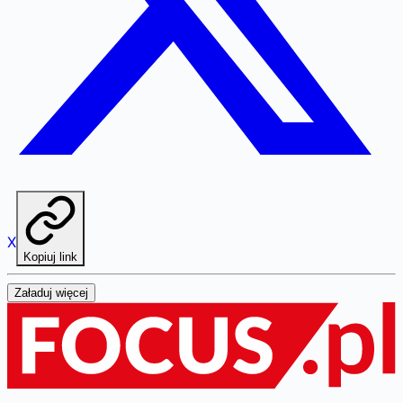
X
Kopiuj link
Załaduj więcej