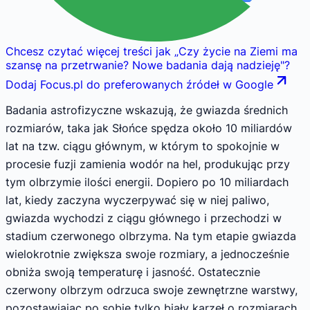
Chcesz czytać więcej treści jak
„
Czy życie na Ziemi ma
szansę na przetrwanie? Nowe badania dają nadzieję
"
?
Dodaj Focus.pl do preferowanych źródeł w Google
Badania astrofizyczne wskazują, że gwiazda średnich
rozmiarów, taka jak Słońce spędza około 10 miliardów
lat na tzw. ciągu głównym, w którym to spokojnie w
procesie fuzji zamienia wodór na hel, produkując przy
tym olbrzymie ilości energii. Dopiero po 10 miliardach
lat, kiedy zaczyna wyczerpywać się w niej paliwo,
gwiazda wychodzi z ciągu głównego i przechodzi w
stadium czerwonego olbrzyma. Na tym etapie gwiazda
wielokrotnie zwiększa swoje rozmiary, a jednocześnie
obniża swoją temperaturę i jasność. Ostatecznie
czerwony olbrzym odrzuca swoje zewnętrzne warstwy,
pozostawiając po sobie tylko biały karzeł o rozmiarach