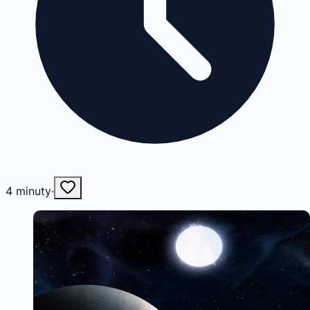
4
minuty
·