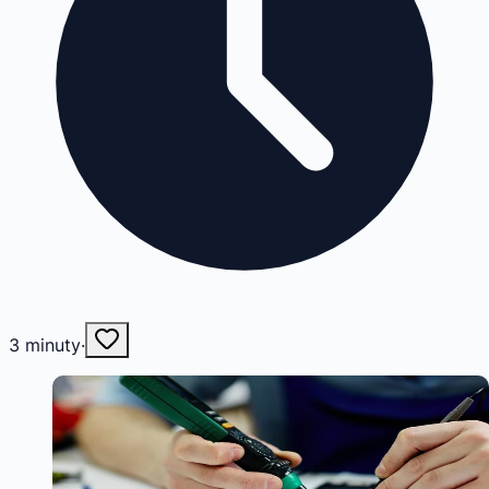
3
minuty
·