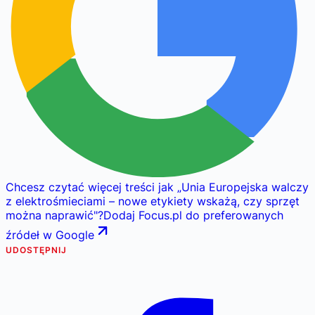
Chcesz czytać więcej treści jak
„
Unia Europejska walczy
z elektrośmieciami – nowe etykiety wskażą, czy sprzęt
można naprawić
"
?
Dodaj Focus.pl do preferowanych
źródeł w Google
UDOSTĘPNIJ