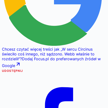
Chcesz czytać więcej treści jak
„
W sercu Circinus
świeciło coś innego, niż sądzono. Webb właśnie to
rozdzielił
"
?
Dodaj Focus.pl do preferowanych źródeł w
Google
UDOSTĘPNIJ