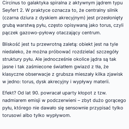
Circinus to galaktyka spiralna z aktywnym jądrem typu
Seyfert 2. W praktyce oznacza to, że centralny silnik
(czarna dziura z dyskiem akrecyjnym) jest przesłonięty
grubą warstwą pyłu, często opisywaną jako torus, czyli
pączek gazowo-pyłowy otaczający centrum.
Bliskość jest tu przewrotną zaletą: obiekt jest na tyle
niedaleko, że można próbować rozdzielać szczegóły
struktury pyłu. Ale jednocześnie okolice jądra są tak
jasne i tak zaśmiecone światłem gwiazd z tła, że
klasyczne obserwacje z grubsza mieszały kilka zjawisk
w jedno: torus, dysk akrecyjny i wypływy materii.
Efekt? Od lat 90. powracał uparty kłopot z tzw.
nadmiarem emisji w podczerwieni – zbyt dużo gorącego
pyłu, którego nie dawało się sensownie przypisać tylko
torusowi albo tylko wypływom.