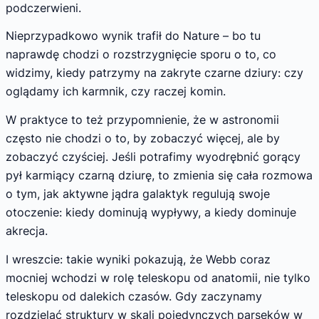
podczerwieni.
Nieprzypadkowo wynik trafił do Nature – bo tu
naprawdę chodzi o rozstrzygnięcie sporu o to, co
widzimy, kiedy patrzymy na zakryte czarne dziury: czy
oglądamy ich karmnik, czy raczej komin.
W praktyce to też przypomnienie, że w astronomii
często nie chodzi o to, by zobaczyć więcej, ale by
zobaczyć czyściej. Jeśli potrafimy wyodrębnić gorący
pył karmiący czarną dziurę, to zmienia się cała rozmowa
o tym, jak aktywne jądra galaktyk regulują swoje
otoczenie: kiedy dominują wypływy, a kiedy dominuje
akrecja.
I wreszcie: takie wyniki pokazują, że Webb coraz
mocniej wchodzi w rolę teleskopu od anatomii, nie tylko
teleskopu od dalekich czasów. Gdy zaczynamy
rozdzielać struktury w skali pojedynczych parseków w