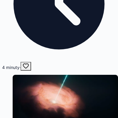
4
minuty
·