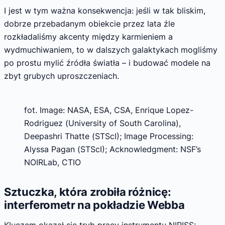
I jest w tym ważna konsekwencja: jeśli w tak bliskim,
dobrze przebadanym obiekcie przez lata źle
rozkładaliśmy akcenty między karmieniem a
wydmuchiwaniem, to w dalszych galaktykach mogliśmy
po prostu mylić źródła światła – i budować modele na
zbyt grubych uproszczeniach.
fot. Image: NASA, ESA, CSA, Enrique Lopez-
Rodriguez (University of South Carolina),
Deepashri Thatte (STScI); Image Processing:
Alyssa Pagan (STScI); Acknowledgment: NSF’s
NOIRLab, CTIO
Sztuczka, która zrobiła różnicę:
interferometr na pokładzie Webba
Kluczem okazał się tryb pracy instrumentu NIRISS: