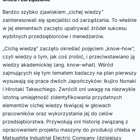
Bardzo szybko zjawiskiem „cichej wiedzy”
zainteresowali się specjaliści od zarządzania. To właśnie
w jej elementach zaczęto upatrywać źródeł sukcesu
wybitnych przedsiębiorców i menedżerów.
„Cichą wiedzę” zaczęto określać pojęciem „know-how”,
czyli wiedzy o tym, jak coś zrobić, i przeciwstawiano ją
wiedzy akademickiej (ang. know-what). Wśród
zajmujących się tym tematem badaczy na plan pierwszy
wysuwają się prace dwóch Japończyków: Ikujiro Nonaki
i Hirotaki Takeuchiego. Zwrócili oni uwagę na niezwykle
istotną umiejętność zidentyfikowania przydatnych
elementów cichej wiedzy tkwiącej w głowach
pracowników oraz wykorzystania jej do celów
przedsiębiorstwa. Przywołują oni historię związaną z
opracowaniem projektu maszyny do produkcji chleba w
Matsushita Industrial Electric Company (dzisiejszy