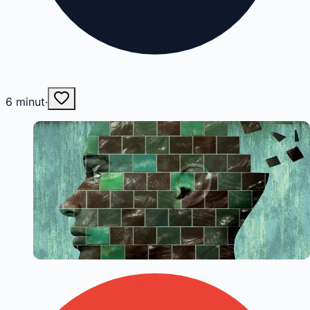
6
minut
·