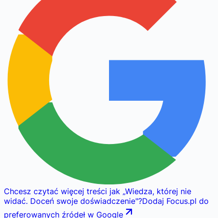
Chcesz czytać więcej treści jak
„
Wiedza, której nie
widać. Doceń swoje doświadczenie
"
?
Dodaj Focus.pl do
preferowanych źródeł w Google