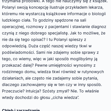
trzymania probówki. A tego nie nauczymy się z książek.
Polanyi swoją koncepcję ilustruje przykładem lekarza,
któremu nie wystarczą książkowe informacje o biologii
ludzkiego ciała. To godziny spędzone na sali
operacyjnej, rozmowy z pacjentami i stawianie diagnoz
czynią z niego dobrego specjalistę. Jak to możliwe, że
nie da się tego opisać? I tu Polanyi spieszy z
odpowiedzią. Duża część naszej wiedzy tkwi w
podświadomości. Sami nie zdajemy sobie sprawy z
tego, co wiemy, więc w jaki sposób moglibyśmy ją
przekazać dalej? Pewne umiejętności wynosimy z
rodzinnego domu, wiedza tkwi również w rutynowych
działaniach, ale często nie zadajemy sobie pytania,
dlaczego zachowujemy się w ten czy w inny sposób.
Przeczucie? Intuicja? Szósty zmysł? Nie. To właśnie
wtedy dochodzi do głosu „cicha wiedza”.
Chleb i zarządzanie