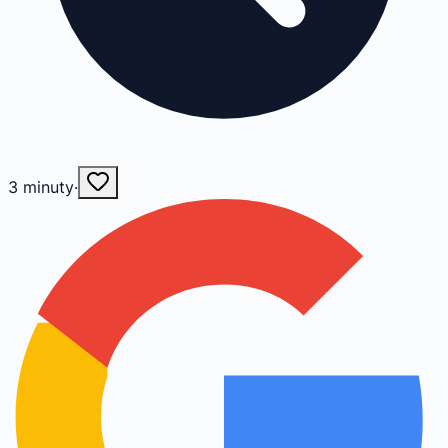
3
minuty
·