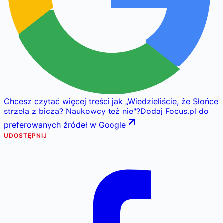
Chcesz czytać więcej treści jak
„
Wiedzieliście, że Słońce
strzela z bicza? Naukowcy też nie
"
?
Dodaj Focus.pl do
preferowanych źródeł w Google
UDOSTĘPNIJ