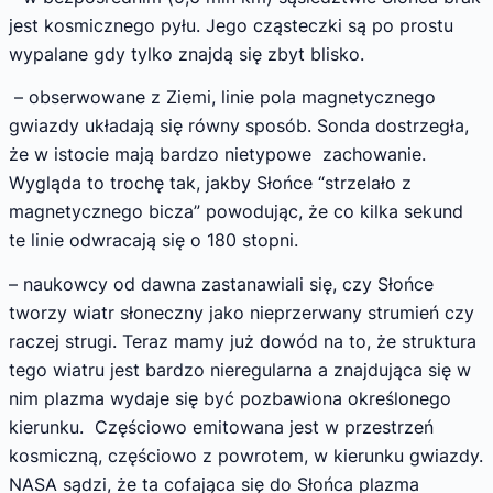
jest kosmicznego pyłu. Jego cząsteczki są po prostu
wypalane gdy tylko znajdą się zbyt blisko.
– obserwowane z Ziemi, linie pola magnetycznego
gwiazdy układają się równy sposób. Sonda dostrzegła,
że w istocie mają bardzo nietypowe zachowanie.
Wygląda to trochę tak, jakby Słońce “strzelało z
magnetycznego bicza” powodując, że co kilka sekund
te linie odwracają się o 180 stopni.
– naukowcy od dawna zastanawiali się, czy Słońce
tworzy wiatr słoneczny jako nieprzerwany strumień czy
raczej strugi. Teraz mamy już dowód na to, że struktura
tego wiatru jest bardzo nieregularna a znajdująca się w
nim plazma wydaje się być pozbawiona określonego
kierunku. Częściowo emitowana jest w przestrzeń
kosmiczną, częściowo z powrotem, w kierunku gwiazdy.
NASA sądzi, że ta cofająca się do Słońca plazma