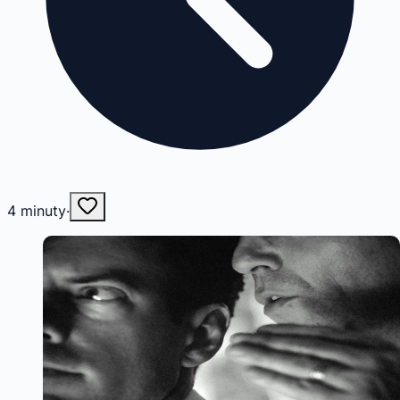
4
minuty
·