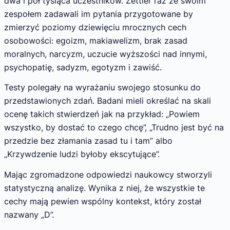
dwa i pół tysiąca uczestników. Zettler raz ze swoim
zespołem zadawali im pytania przygotowane by
zmierzyć poziomy dziewięciu mrocznych cech
osobowości: egoizm, makiawelizm, brak zasad
moralnych, narcyzm, uczucie wyższości nad innymi,
psychopatię, sadyzm, egotyzm i zawiść.
Testy polegały na wyrażaniu swojego stosunku do
przedstawionych zdań. Badani mieli określać na skali
ocenę takich stwierdzeń jak na przykład: „Powiem
wszystko, by dostać to czego chcę”, „Trudno jest być na
przedzie bez złamania zasad tu i tam” albo
„Krzywdzenie ludzi byłoby ekscytujące”.
Mając zgromadzone odpowiedzi naukowcy stworzyli
statystyczną analizę. Wynika z niej, że wszystkie te
cechy mają pewien wspólny kontekst, który został
nazwany „D”.