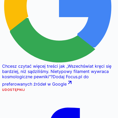
Chcesz czytać więcej treści jak
„
Wszechświat kręci się
bardziej, niż sądziliśmy. Nietypowy filament wywraca
kosmologiczne pewniki
"
?
Dodaj Focus.pl do
preferowanych źródeł w Google
UDOSTĘPNIJ