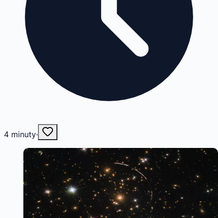
4
minuty
·