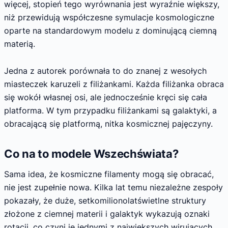
więcej, stopień tego wyrównania jest wyraźnie większy,
niż przewidują współczesne symulacje kosmologiczne
oparte na standardowym modelu z dominującą ciemną
materią.
Jedna z autorek porównała to do znanej z wesołych
miasteczek karuzeli z filiżankami. Każda filiżanka obraca
się wokół własnej osi, ale jednocześnie kręci się cała
platforma. W tym przypadku filiżankami są galaktyki, a
obracającą się platformą, nitka kosmicznej pajęczyny.
Co na to modele Wszechświata?
Sama idea, że kosmiczne filamenty mogą się obracać,
nie jest zupełnie nowa. Kilka lat temu niezależne zespoły
pokazały, że duże, setkomilionolatświetlne struktury
złożone z ciemnej materii i galaktyk wykazują oznaki
rotacji, co czyni je jednymi z największych wirujących