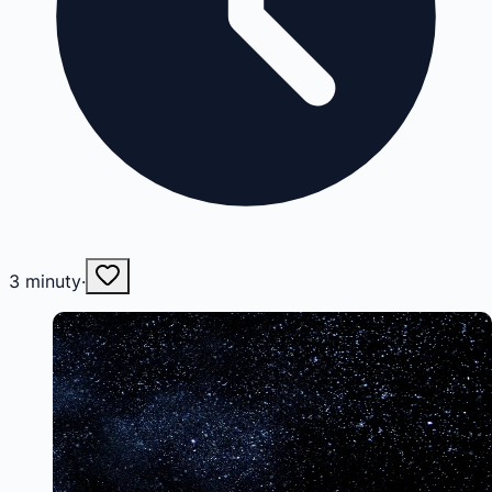
3
minuty
·