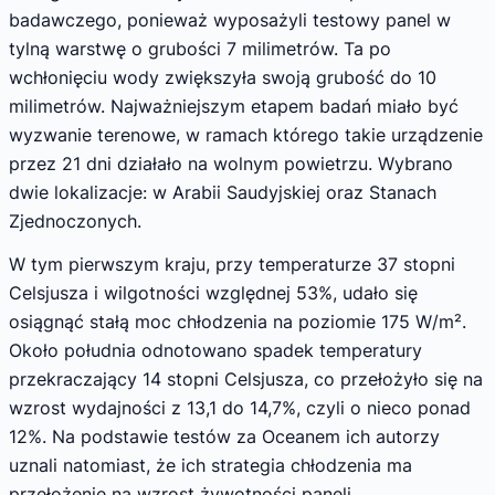
badawczego, ponieważ wyposażyli testowy panel w
tylną warstwę o grubości 7 milimetrów. Ta po
wchłonięciu wody zwiększyła swoją grubość do 10
milimetrów. Najważniejszym etapem badań miało być
wyzwanie terenowe, w ramach którego takie urządzenie
przez 21 dni działało na wolnym powietrzu. Wybrano
dwie lokalizacje: w Arabii Saudyjskiej oraz Stanach
Zjednoczonych.
W tym pierwszym kraju, przy temperaturze 37 stopni
Celsjusza i wilgotności względnej 53%, udało się
osiągnąć stałą moc chłodzenia na poziomie 175 W/m².
Około południa odnotowano spadek temperatury
przekraczający 14 stopni Celsjusza, co przełożyło się na
wzrost wydajności z 13,1 do 14,7%, czyli o nieco ponad
12%. Na podstawie testów za Oceanem ich autorzy
uznali natomiast, że ich strategia chłodzenia ma
przełożenie na wzrost żywotności paneli