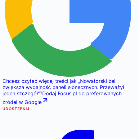
Chcesz czytać więcej treści jak
„
Nowatorski żel
zwiększa wydajność paneli słonecznych. Przeważył
jeden szczegół
"
?
Dodaj Focus.pl do preferowanych
źródeł w Google
UDOSTĘPNIJ