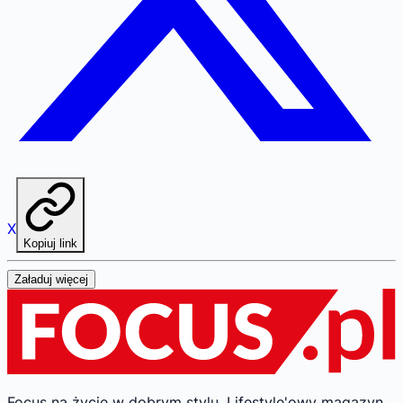
X
Kopiuj link
Załaduj więcej
Focus na życie w dobrym stylu.
Lifestyle'owy magazyn