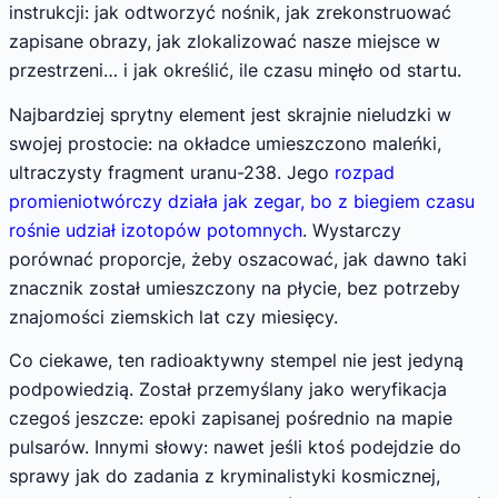
instrukcji: jak odtworzyć nośnik, jak zrekonstruować
zapisane obrazy, jak zlokalizować nasze miejsce w
przestrzeni… i jak określić, ile czasu minęło od startu.
Najbardziej sprytny element jest skrajnie nieludzki w
swojej prostocie: na okładce umieszczono maleńki,
ultraczysty fragment uranu-238. Jego
rozpad
promieniotwórczy działa jak zegar, bo z biegiem czasu
rośnie udział izotopów potomnych
. Wystarczy
porównać proporcje, żeby oszacować, jak dawno taki
znacznik został umieszczony na płycie, bez potrzeby
znajomości ziemskich lat czy miesięcy.
Co ciekawe, ten radioaktywny stempel nie jest jedyną
podpowiedzią. Został przemyślany jako weryfikacja
czegoś jeszcze: epoki zapisanej pośrednio na mapie
pulsarów. Innymi słowy: nawet jeśli ktoś podejdzie do
sprawy jak do zadania z kryminalistyki kosmicznej,