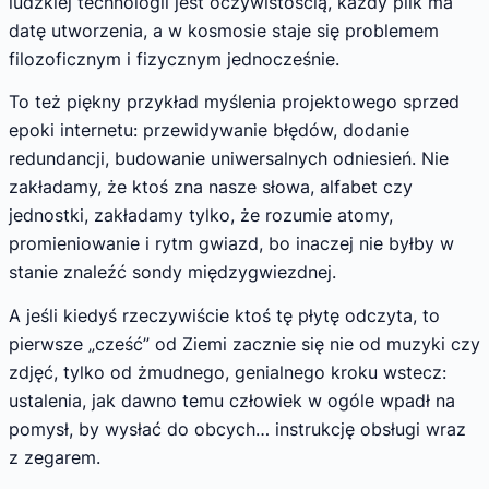
ludzkiej technologii jest oczywistością, każdy plik ma
datę utworzenia, a w kosmosie staje się problemem
filozoficznym i fizycznym jednocześnie.
To też piękny przykład myślenia projektowego sprzed
epoki internetu: przewidywanie błędów, dodanie
redundancji, budowanie uniwersalnych odniesień. Nie
zakładamy, że ktoś zna nasze słowa, alfabet czy
jednostki, zakładamy tylko, że rozumie atomy,
promieniowanie i rytm gwiazd, bo inaczej nie byłby w
stanie znaleźć sondy międzygwiezdnej.
A jeśli kiedyś rzeczywiście ktoś tę płytę odczyta, to
pierwsze „cześć” od Ziemi zacznie się nie od muzyki czy
zdjęć, tylko od żmudnego, genialnego kroku wstecz:
ustalenia, jak dawno temu człowiek w ogóle wpadł na
pomysł, by wysłać do obcych… instrukcję obsługi wraz
z zegarem.