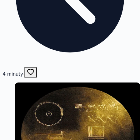
4
minuty
·