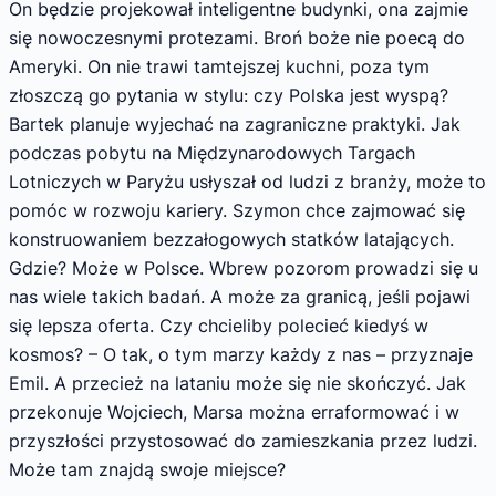
On będzie projekował inteligentne budynki, ona zajmie
się nowoczesnymi protezami. Broń boże nie poecą do
Ameryki. On nie trawi tamtejszej kuchni, poza tym
złoszczą go pytania w stylu: czy Polska jest wyspą?
Bartek planuje wyjechać na zagraniczne praktyki. Jak
podczas pobytu na Międzynarodowych Targach
Lotniczych w Paryżu usłyszał od ludzi z branży, może to
pomóc w rozwoju kariery. Szymon chce zajmować się
konstruowaniem bezzałogowych statków latających.
Gdzie? Może w Polsce. Wbrew pozorom prowadzi się u
nas wiele takich badań. A może za granicą, jeśli pojawi
się lepsza oferta. Czy chcieliby polecieć kiedyś w
kosmos? – O tak, o tym marzy każdy z nas – przyznaje
Emil. A przecież na lataniu może się nie skończyć. Jak
przekonuje Wojciech, Marsa można erraformować i w
przyszłości przystosować do zamieszkania przez ludzi.
Może tam znajdą swoje miejsce?