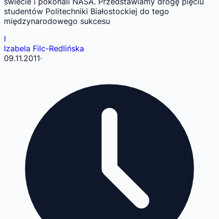
świecie i pokonali NASA. Przedstawiamy drogę pięciu
studentów Politechniki Białostockiej do tego
międzynarodowego sukcesu
I
Izabela Filc-Redlińska
09.11.2011
·