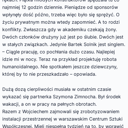
najmniej 12 godzin dziennie. Pieniądze od sponsorów
wpłynęły dość późno, trzeba więc było się sprężyć. O
życiu prywatnym można wtedy zapomnieć. A to rodzi
konflikty. Zwłaszcza gdy w akademiku czekają żony.
Dwóch członków drużyny już jest po ślubie. Dwóch jest
w stałych związkach. Jedynie Bartek Solnik jest singlem.
– Ciągle pracuję, co pochłania dużo czasu. Najlepiej
idzie mi w nocy. Teraz na przykład projektuję robota
humanoidalnego. Nie spotkałem jeszcze dziewczyny,
której by to nie przeszkadzało – opowiada.
Dużą dozą cierpliwości musiała w ostatnim czasie
wykazać się partnerka Szymona Zimnocha. Był środek
wakacji, a on w pracy na pełnych obrotach.
Razem z Wojciechem zajmowali się zrobotyzowaniem
instalacji przestrzennej w warszawskim Centrum Sztuki
Współczesnej. Mieli niespełna tydzień na to, by wprawić