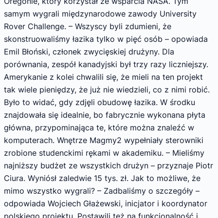
Oregonie, który korzystał ze wsparcia NASA. Tym
samym wygrali międzynarodowe zawody University
Rover Challenge. – Wszyscy byli zdumieni, że
skonstruowaliśmy łazika tylko w pięć osób – opowiada
Emil Błoński, członek zwycięskiej drużyny. Dla
porównania, zespół kanadyjski był trzy razy liczniejszy.
Amerykanie z kolei chwalili się, że mieli na ten projekt
tak wiele pieniędzy, że już nie wiedzieli, co z nimi robić.
Było to widać, gdy zdjęli obudowę łazika. W środku
znajdowała się idealnie, bo fabrycznie wykonana płyta
główna, przypominająca te, które można znaleźć w
komputerach. Wnętrze Magmy2 wypełniały sterowniki
zrobione studenckimi rękami w akademiku. – Mieliśmy
najniższy budżet ze wszystkich drużyn – przyznaje Piotr
Ciura. Wyniósł zaledwie 15 tys. zł. Jak to możliwe, że
mimo wszystko wygrali? – Zadbaliśmy o szczegóły –
odpowiada Wojciech Głażewski, inicjator i koordynator
polskiego projektu. Postawili też na funkcjonalność i