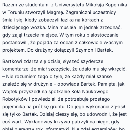
Razem ze studentami z Uniwersytetu Mikołaja Kopernika
w Toruniu stworzyli Magmę. Zagraniczni uczestnicy
śmiali się, kiedy zobaczyli łazika na kółkach z
dziecięcego wózka. Mina musiała im jednak zrzednąć,
gdy zajął trzecie miejsce. W tym roku białostoczanie
postanowili, że pojadą za ocean z całkowicie własnym
projektem. Do drużyny dołączyli Szymon i Bartek.
Bartkowi zdarza się dzisiaj słyszeć szydercze
komentarze, że miał szczęście, że udało mu się wkręcić.
– Nie rozumiem tego o tyle, że każdy miał szanse
znaleźć się w drużynie – opowiada Bartek. Pamięta, jak
Wojtek przyszedł na spotkanie Koła Naukowego
Robotyków i powiedział, że potrzebuje prostego
pojemnika na próbkę gruntu. Do jego wykonania zgłosił
się tylko Bartek. Dzisiaj cieszy się, bo udowodnił, że jest
coś wart. Wykładowcy krzywo patrzyli na niego, gdy
oblał pierwszy rok informatyki. Nie zdał egzaminów, bo