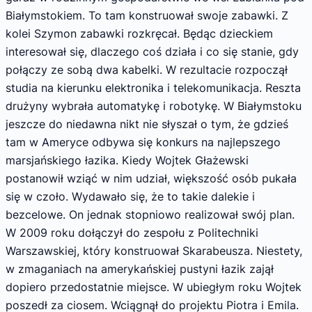
Białymstokiem. To tam konstruował swoje zabawki. Z
kolei Szymon zabawki rozkręcał. Będąc dzieckiem
interesował się, dlaczego coś działa i co się stanie, gdy
połączy ze sobą dwa kabelki. W rezultacie rozpoczął
studia na kierunku elektronika i telekomunikacja. Reszta
drużyny wybrała automatykę i robotykę. W Białymstoku
jeszcze do niedawna nikt nie słyszał o tym, że gdzieś
tam w Ameryce odbywa się konkurs na najlepszego
marsjańskiego łazika. Kiedy Wojtek Głażewski
postanowił wziąć w nim udział, większość osób pukała
się w czoło. Wydawało się, że to takie dalekie i
bezcelowe. On jednak stopniowo realizował swój plan.
W 2009 roku dołączył do zespołu z Politechniki
Warszawskiej, który konstruował Skarabeusza. Niestety,
w zmaganiach na amerykańskiej pustyni łazik zajął
dopiero przedostatnie miejsce. W ubiegłym roku Wojtek
poszedł za ciosem. Wciągnął do projektu Piotra i Emila.