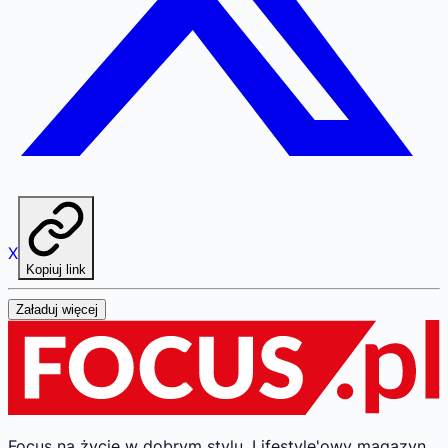
X
Kopiuj link
Załaduj więcej
Focus na życie w dobrym stylu.
Lifestyle'owy magazyn