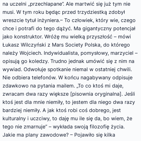
na uczelni „przechlapane”. Ale martwić się już tym nie
musi. W tym roku będąc przed trzydziestką zdobył
wreszcie tytuł inżyniera.– To człowiek, który wie, czego
chce i potrafi do tego dążyć. Ma gigantyczny potencjał
jako konstruktor. Wróżę mu wielką przyszłość – mówi
Łukasz Wilczyński z Mars Society Polska, do którego
należy Wojciech. Indywidualista, pomysłowy, marzyciel –
opisują go koledzy. Trudno jednak umówić się z nim na
wywiad. Odwołuje spotkanie niemal w ostatniej chwili.
Nie odbiera telefonów. W końcu nagabywany odpisuje
zdawkowo na pytania mailem. „To co ktoś mi daje,
zwracam dwa razy większe [pisownia oryginalna]. Jeśli
ktoś jest dla mnie niemiły, to jestem dla niego dwa razy
bardziej niemiły. A jak ktoś robi coś dobrego, jest
kulturalny i uczciwy, to daję mu ile się da, bo wiem, że
tego nie zmarnuje” – wykłada swoją filozofię życia.
Jakie ma plany zawodowe? – Pojawiło się kilka