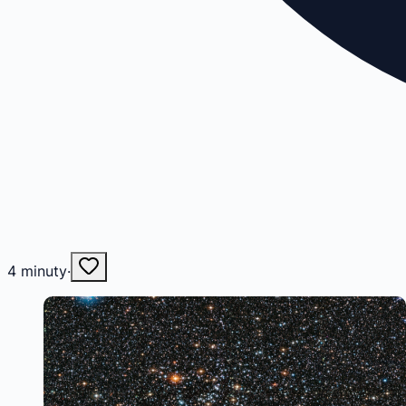
4
minuty
·