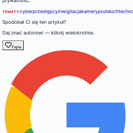
prywatność.
cyberprzestępcy
inwigilacja
kamery
podsłuch
techno
TEMATY:
Spodobał Ci się ten artykuł?
Daj znać autorowi — kliknij wielokrotnie.
Fajne