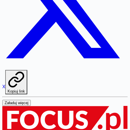
X
Kopiuj link
Załaduj więcej