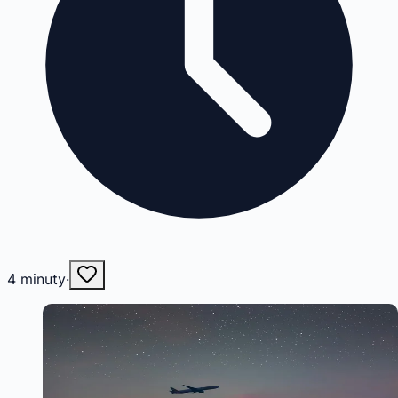
4
minuty
·