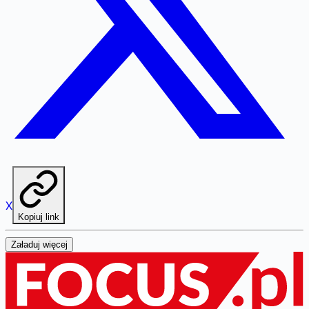
X
Kopiuj link
Załaduj więcej