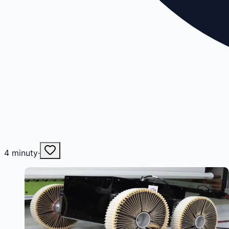
4
minuty
·