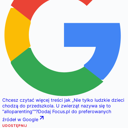
Chcesz czytać więcej treści jak
„
Nie tylko ludzkie dzieci
chodzą do przedszkola. U zwierząt nazywa się to
“alloparenting”
"
?
Dodaj Focus.pl do preferowanych
źródeł w Google
UDOSTĘPNIJ