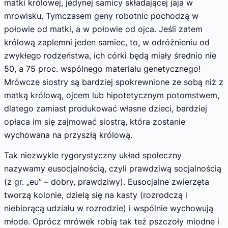
matki królowej, jedynej samicy składającej jaja w
mrowisku. Tymczasem geny robotnic pochodzą w
połowie od matki, a w połowie od ojca. Jeśli zatem
królową zaplemni jeden samiec, to, w odróżnieniu od
zwykłego rodzeństwa, ich córki będą miały średnio nie
50, a 75 proc. wspólnego materiału genetycznego!
Mrówcze siostry są bardziej spokrewnione ze sobą niż z
matką królową, ojcem lub hipotetycznym potomstwem,
dlatego zamiast produkować własne dzieci, bardziej
opłaca im się zajmować siostrą, która zostanie
wychowana na przyszłą królową.
Tak niezwykle rygorystyczny układ społeczny
nazywamy eusocjalnością, czyli prawdziwą socjalnością
(z gr. „eu” – dobry, prawdziwy). Eusocjalne zwierzęta
tworzą kolonie, dzielą się na kasty (rozrodczą i
niebiorącą udziału w rozrodzie) i wspólnie wychowują
młode. Oprócz mrówek robią tak też pszczoły miodne i