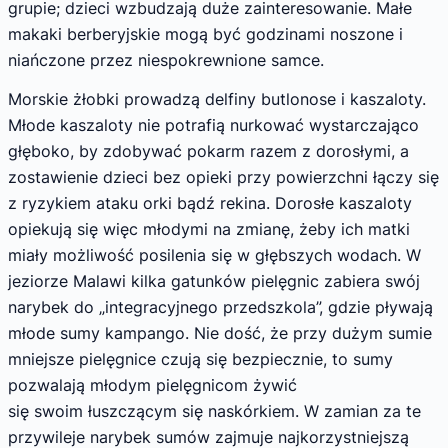
grupie; dzieci wzbudzają duże zainteresowanie. Małe
makaki berberyjskie mogą być godzinami noszone i
niańczone przez niespokrewnione samce.
Morskie żłobki prowadzą delfiny butlonose i kaszaloty.
Młode kaszaloty nie potrafią nurkować wystarczająco
głęboko, by zdobywać pokarm razem z dorosłymi, a
zostawienie dzieci bez opieki przy powierzchni łączy się
z ryzykiem ataku orki bądź rekina. Dorosłe kaszaloty
opiekują się więc młodymi na zmianę, żeby ich matki
miały możliwość posilenia się w głębszych wodach. W
jeziorze Malawi kilka gatunków pielęgnic zabiera swój
narybek do „integracyjnego przedszkola”, gdzie pływają
młode sumy kampango. Nie dość, że przy dużym sumie
mniejsze pielęgnice czują się bezpiecznie, to sumy
pozwalają młodym pielęgnicom żywić
się swoim łuszczącym się naskórkiem. W zamian za te
przywileje narybek sumów zajmuje najkorzystniejszą