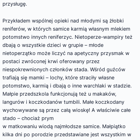
przysługę.
Przykładem wspólnej opieki nad młodymi są żłobki
reniferów, w których samice karmią własnym mlekiem
potomstwo innych reniferzyc. Nietoperze-wampiry też
dbają o wszystkie dzieci w grupie – młode
nietoperzątko może liczyć na apetyczny przysmak w
postaci zwróconej krwi oferowany przez
niespokrewnionych członków stada. Wśród guźców
trafiają się mamki – lochy, które straciły własne
potomstwo, karmią i dbają o inne warchlaki w stadzie.
Małpie przedszkola funkcjonują też u makaków,
langurów i koczkodanów tumbili. Małe koczkodany
wychowywane są przez całą wioskę! A właściwie całe
stado – chociaż prym
w matkowaniu wiodą najmłodsze samice. Małpiątko
kilka dni po porodzie przedstawiane jest wszystkim w