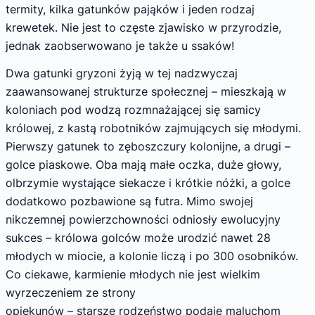
termity, kilka gatunków pająków i jeden rodzaj
krewetek. Nie jest to częste zjawisko w przyrodzie,
jednak zaobserwowano je także u ssaków!
Dwa gatunki gryzoni żyją w tej nadzwyczaj
zaawansowanej strukturze społecznej – mieszkają w
koloniach pod wodzą rozmnażającej się samicy
królowej, z kastą robotników zajmujących się młodymi.
Pierwszy gatunek to zęboszczury kolonijne, a drugi –
golce piaskowe. Oba mają małe oczka, duże głowy,
olbrzymie wystające siekacze i krótkie nóżki, a golce
dodatkowo pozbawione są futra. Mimo swojej
nikczemnej powierzchowności odniosły ewolucyjny
sukces – królowa golców może urodzić nawet 28
młodych w miocie, a kolonie liczą i po 300 osobników.
Co ciekawe, karmienie młodych nie jest wielkim
wyrzeczeniem ze strony
opiekunów – starsze rodzeństwo podaje maluchom