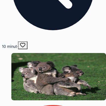
10
minut
·