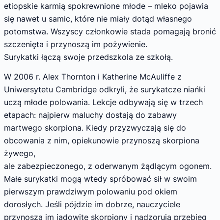
etiopskie karmią spokrewnione młode – mleko pojawia
się nawet u samic, które nie miały dotąd własnego
potomstwa. Wszyscy członkowie stada pomagają bronić
szczenięta i przynoszą im pożywienie.
Surykatki łączą swoje przedszkola ze szkołą.
W 2006 r. Alex Thornton i Katherine McAuliffe z
Uniwersytetu Cambridge odkryli, że surykatcze niańki
uczą młode polowania. Lekcje odbywają się w trzech
etapach: najpierw maluchy dostają do zabawy
martwego skorpiona. Kiedy przyzwyczają się do
obcowania z nim, opiekunowie przynoszą skorpiona
żywego,
ale zabezpieczonego, z oderwanym żądlącym ogonem.
Małe surykatki mogą wtedy spróbować sił w swoim
pierwszym prawdziwym polowaniu pod okiem
dorosłych. Jeśli pójdzie im dobrze, nauczyciele
przynoszą im jadowite skorpiony i nadzorują przebieg