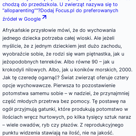
chodzą do przedszkola. U zwierząt nazywa się to
“alloparenting”
"
?
Dodaj Focus.pl do preferowanych
źródeł w Google
Afrykańskie przysłowie mówi, że do wychowania
jednego dziecka potrzeba całej wioski. Ale jeżeli
myślicie, że z jednym dzieckiem jest dużo zachodu,
wyobraźcie sobie, że rodzi się wam piętnastka, jak u
jeżopodobnych tenreków. Albo równe 90 – jak u
krokodyli nilowych. Albo, jak u koników morskich, 2000.
Jak tę czeredę ogarnąć? Świat zwierząt oferuje cztery
opcje wychowawcze. Pierwsza to pozostawienie
potomstwa samemu sobie – w nadziei, że przynajmniej
część młodych przetrwa bez pomocy. Tę postawę na
ogół przyjmują gatunki, które produkują potomstwo w
ilościach wręcz hurtowych, po kilka tysięcy sztuk naraz
– wiele owadów, ryb czy płazów. Z reprodukcyjnego
punktu widzenia stawiają na ilość, nie na jakość.