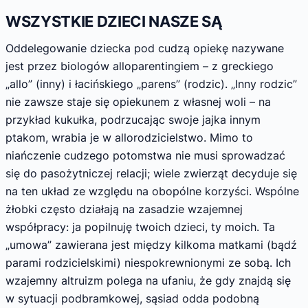
WSZYSTKIE DZIECI NASZE SĄ
Oddelegowanie dziecka pod cudzą opiekę nazywane
jest przez biologów alloparentingiem – z greckiego
„allo” (inny) i łacińskiego „parens” (rodzic). „Inny rodzic”
nie zawsze staje się opiekunem z własnej woli – na
przykład kukułka, podrzucając swoje jajka innym
ptakom, wrabia je w allorodzicielstwo. Mimo to
niańczenie cudzego potomstwa nie musi sprowadzać
się do pasożytniczej relacji; wiele zwierząt decyduje się
na ten układ ze względu na obopólne korzyści. Wspólne
żłobki często działają na zasadzie wzajemnej
współpracy: ja popilnuję twoich dzieci, ty moich. Ta
„umowa” zawierana jest między kilkoma matkami (bądź
parami rodzicielskimi) niespokrewnionymi ze sobą. Ich
wzajemny altruizm polega na ufaniu, że gdy znajdą się
w sytuacji podbramkowej, sąsiad odda podobną