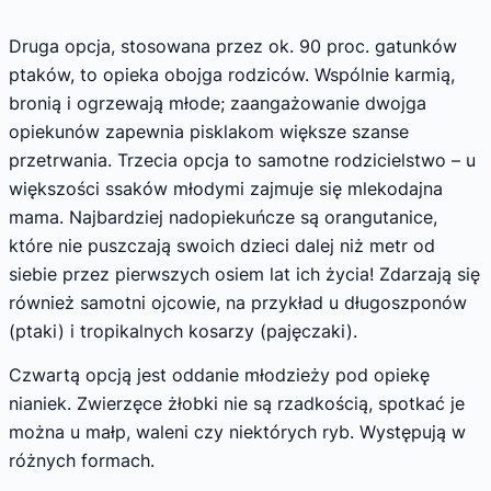
Druga opcja, stosowana przez ok. 90 proc. gatunków
ptaków, to opieka obojga rodziców. Wspólnie karmią,
bronią i ogrzewają młode; zaangażowanie dwojga
opiekunów zapewnia pisklakom większe szanse
przetrwania. Trzecia opcja to samotne rodzicielstwo – u
większości ssaków młodymi zajmuje się mlekodajna
mama. Najbardziej nadopiekuńcze są orangutanice,
które nie puszczają swoich dzieci dalej niż metr od
siebie przez pierwszych osiem lat ich życia! Zdarzają się
również samotni ojcowie, na przykład u długoszponów
(ptaki) i tropikalnych kosarzy (pajęczaki).
Czwartą opcją jest oddanie młodzieży pod opiekę
nianiek. Zwierzęce żłobki nie są rzadkością, spotkać je
można u małp, waleni czy niektórych ryb. Występują w
różnych formach.