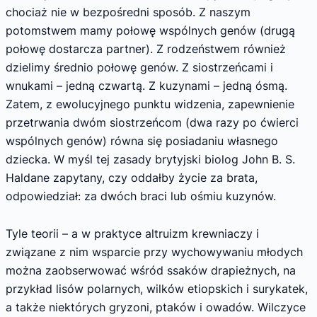
chociaż nie w bezpośredni sposób. Z naszym
potomstwem mamy połowę wspólnych genów (drugą
połowę dostarcza partner). Z rodzeństwem również
dzielimy średnio połowę genów. Z siostrzeńcami i
wnukami – jedną czwartą. Z kuzynami – jedną ósmą.
Zatem, z ewolucyjnego punktu widzenia, zapewnienie
przetrwania dwóm siostrzeńcom (dwa razy po ćwierci
wspólnych genów) równa się posiadaniu własnego
dziecka. W myśl tej zasady brytyjski biolog John B. S.
Haldane zapytany, czy oddałby życie za brata,
odpowiedział: za dwóch braci lub ośmiu kuzynów.
Tyle teorii – a w praktyce altruizm krewniaczy i
związane z nim wsparcie przy wychowywaniu młodych
można zaobserwować wśród ssaków drapieżnych, na
przykład lisów polarnych, wilków etiopskich i surykatek,
a także niektórych gryzoni, ptaków i owadów. Wilczyce