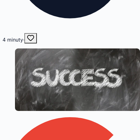
4
minuty
·