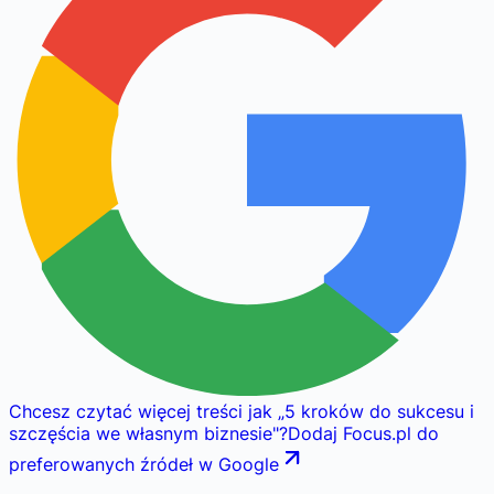
Chcesz czytać więcej treści jak
„
5 kroków do sukcesu i
szczęścia we własnym biznesie
"
?
Dodaj Focus.pl do
preferowanych źródeł w Google