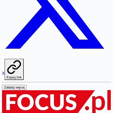
X
Kopiuj link
Załaduj więcej