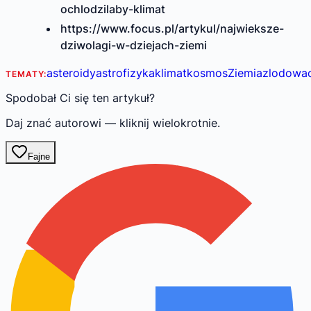
ochlodzilaby-klimat
https://www.focus.pl/artykul/najwieksze-
dziwolagi-w-dziejach-ziemi
asteroidy
astrofizyka
klimat
kosmos
Ziemia
zlodowac
TEMATY:
Spodobał Ci się ten artykuł?
Daj znać autorowi — kliknij wielokrotnie.
Fajne