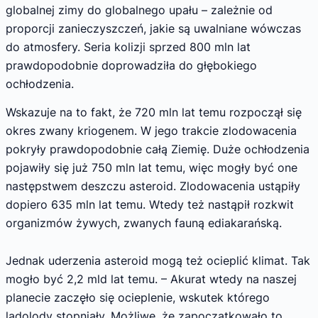
globalnej zimy do globalnego upału – zależnie od
proporcji zanieczyszczeń, jakie są uwalniane wówczas
do atmosfery. Seria kolizji sprzed 800 mln lat
prawdopodobnie doprowadziła do głębokiego
ochłodzenia.
Wskazuje na to fakt, że 720 mln lat temu rozpoczął się
okres zwany kriogenem. W jego trakcie zlodowacenia
pokryły prawdopodobnie całą Ziemię. Duże ochłodzenia
pojawiły się już 750 mln lat temu, więc mogły być one
następstwem deszczu asteroid. Zlodowacenia ustąpiły
dopiero 635 mln lat temu. Wtedy też nastąpił rozkwit
organizmów żywych, zwanych fauną ediakarańską.
Jednak uderzenia asteroid mogą też ocieplić klimat. Tak
mogło być 2,2 mld lat temu. – Akurat wtedy na naszej
planecie zaczęło się ocieplenie, wskutek którego
lądolody stopniały. Możliwe, że zapoczątkowało to