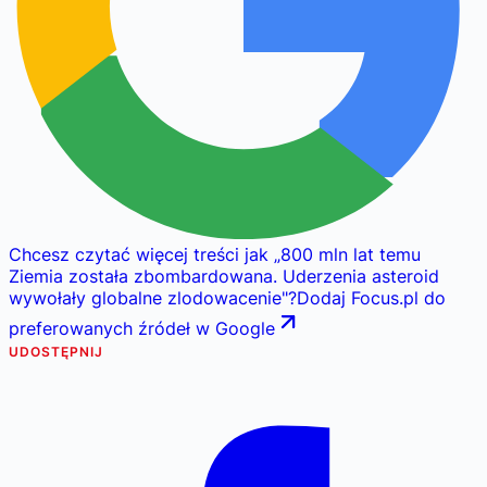
Chcesz czytać więcej treści jak
„
800 mln lat temu
Ziemia została zbombardowana. Uderzenia asteroid
wywołały globalne zlodowacenie
"
?
Dodaj Focus.pl do
preferowanych źródeł w Google
UDOSTĘPNIJ