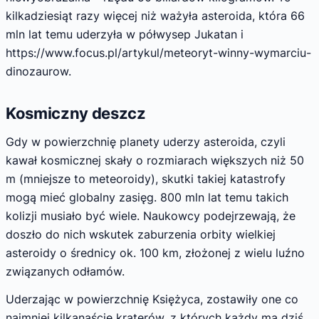
kilkadziesiąt razy więcej niż ważyła asteroida, która 66
mln lat temu uderzyła w półwysep Jukatan i
https://www.focus.pl/artykul/meteoryt-winny-wymarciu-
dinozaurow.
Kosmiczny deszcz
Gdy w powierzchnię planety uderzy asteroida, czyli
kawał kosmicznej skały o rozmiarach większych niż 50
m (mniejsze to meteoroidy), skutki takiej katastrofy
mogą mieć globalny zasięg. 800 mln lat temu takich
kolizji musiało być wiele. Naukowcy podejrzewają, że
doszło do nich wskutek zaburzenia orbity wielkiej
asteroidy o średnicy ok. 100 km, złożonej z wielu luźno
związanych odłamów.
Uderzając w powierzchnię Księżyca, zostawiły one co
najmniej kilkanaście kraterów, z których każdy ma dziś