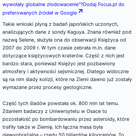
wywołały globalne zlodowacenie
"
?
Dodaj Focus.pl do
preferowanych źródeł w Google
Takie wnioski płyną z badań japońskich uczonych,
analizujących dane z sondy Kaguya. Znana również pod
nazwą Selene, służyła ona do obserwacji Księżyca od
2007 do 2009 r. W tym czasie zebrała m.in. dane
dotyczące księżycowych kraterów. Część z nich jest
bardzo stara, ponieważ Księżyc jest pozbawiony
atmosfery i aktywności sejsmicznej. Dlatego widoczne
są na nim ślady kolizji, które na Ziemi dawno już zostały
wymazane przez procesy geologiczne.
Część tych śladów powstała ok. 800 mln lat temu.
Zdaniem badaczy z Uniwersytetu w Osace to
pozostałość po bombardowaniu przez asteroidy, które
trafiły także w Ziemię. Ich łączna masa była
niewyobrażalna – rzędu 50 biliardów kilogramów. To