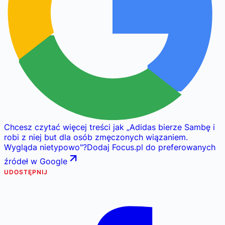
Chcesz czytać więcej treści jak
„
Adidas bierze Sambę i
robi z niej but dla osób zmęczonych wiązaniem.
Wygląda nietypowo
"
?
Dodaj Focus.pl do preferowanych
źródeł w Google
UDOSTĘPNIJ