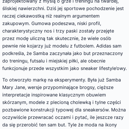
zaprojektowany z myślą o grze i treningu na twardej,
śliskiej nawierzchni. Dziś jej sportowe pochodzenie jest
raczej ciekawostką niż realnym argumentem
zakupowym. Gumowa podeszwa, niski profil,
charakterystyczny nos i trzy paski zostały przejęte
przez modę uliczną tak skutecznie, że wiele osób
pewnie nie kojarzy już modelu z futbolem. Adidas sam
podkreśla, że Samba zaczynała jako but przeznaczony
do treningu, futsalu i miejskiej piłki, ale obecnie
funkcjonuje przede wszystkim jako sneaker lifestyle’owy.
To otworzyło markę na eksperymenty. Była już Samba
Mary Jane, wersje przypominające brogsy, cięższe
interpretacje inspirowane klasycznym obuwiem
skórzanym, modele z plecioną cholewką i tylne części
pozbawione konstrukcji typowej dla sneakersów. Można
oczywiście przewracać oczami i pytać, ile jeszcze razy
da się przerobić ten sam but. Tyle że moda na ikony