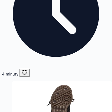
4
minuty
·