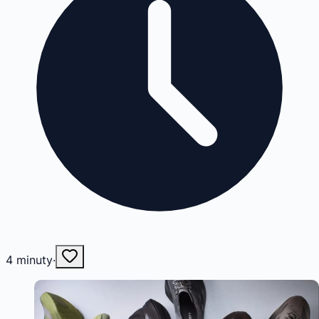
4
minuty
·