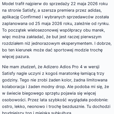
Model trafił najpierw do sprzedaży 22 maja 2026 roku
na stronie Satisfy, a szersza premiera przez adidas,
aplikację Confirmed i wybranych sprzedawców została
zaplanowana od 25 maja 2026 roku, zależnie od rynku.
To początek wielosezonowej współpracy obu marek,
więc można zakładać, że but jest raczej pierwszym
rozdziałem niż jednorazowym eksperymentem. I dobrze,
bo ten kierunek może dać sportowej modzie trochę
więcej pazura.
Nie mam złudzeń, że Adizero Adios Pro 4 w wersji
Satisfy nagle uczyni z kogoś maratonkę łamiącą trzy
godziny. Tego nie zrobi żaden kolor, żadna limitowana
kolaboracja i żaden modny drop. Ale podoba mi się, że
w świecie biegowego sprzętu pojawia się więcej
osobowości. Przez lata szybkość wyglądała podobnie:
ostro, lekko, neonowo i trochę bezdusznie. Tu dochodzi
brudniejszy ton i miejska subkultura.