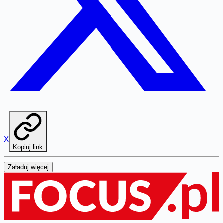
X
Kopiuj link
Załaduj więcej