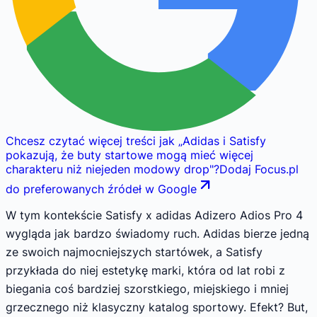
Chcesz czytać więcej treści jak
„
Adidas i Satisfy
pokazują, że buty startowe mogą mieć więcej
charakteru niż niejeden modowy drop
"
?
Dodaj Focus.pl
do preferowanych źródeł w Google
W tym kontekście Satisfy x adidas Adizero Adios Pro 4
wygląda jak bardzo świadomy ruch. Adidas bierze jedną
ze swoich najmocniejszych startówek, a Satisfy
przykłada do niej estetykę marki, która od lat robi z
biegania coś bardziej szorstkiego, miejskiego i mniej
grzecznego niż klasyczny katalog sportowy. Efekt? But,