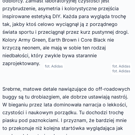
odbiorcy. Zamiast laboratoryjnej czystości jest
przybrudzenie, asymetria i kolorystyczne przejścia
inspirowane estetyką DIY. Każda para wygląda trochę
tak, jakby ktoś celowo wyciągnął ją z porządnego
świata sportu i przeciągnął przez kurz pustynnej drogi.
Kolory Army Green, Earth Brown i Core Black nie
krzyczą neonem, ale mają w sobie ten rodzaj
niedbałości, który zwykle bywa starannie
zaprojektowany.
fot. Adidas
fot. Adidas
fot. Adidas
Srebrne, matowe detale nawiązujące do off-roadowych
buggy są tu drobiazgiem, ale dobrze ustawiają nastrój.
W bieganiu przez lata dominowała narracja o lekkości,
czystości i naukowym porządku. Tu dochodzi trochę
piasku pod paznokciami. I przyznam, że bardziej mnie
to przekonuje niż kolejna startówka wyglądająca jak