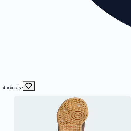
4
minuty
·