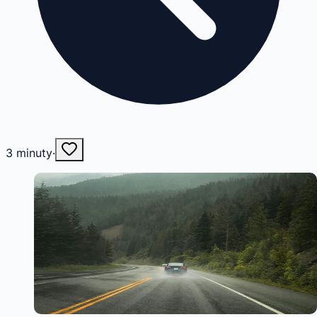
3
minuty
·