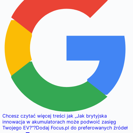
Chcesz czytać więcej treści jak
„
Jak brytyjska
innowacja w akumulatorach może podwoić zasięg
Twojego EV?
"
?
Dodaj Focus.pl do preferowanych źródeł