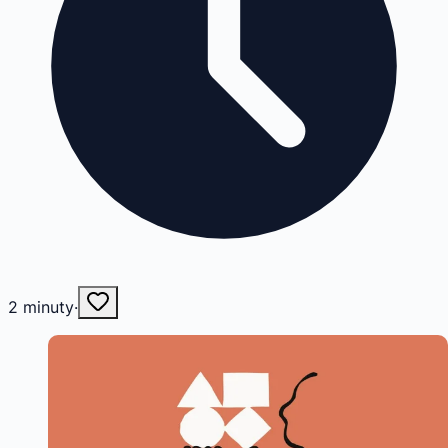
2
minuty
·