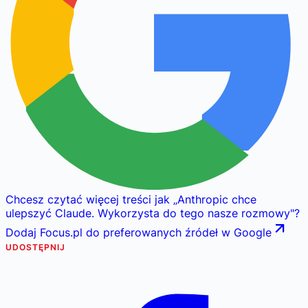
Chcesz czytać więcej treści jak
„
Anthropic chce
ulepszyć Claude. Wykorzysta do tego nasze rozmowy
"
?
Dodaj Focus.pl do preferowanych źródeł w Google
UDOSTĘPNIJ