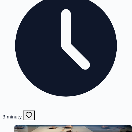
3
minuty
·