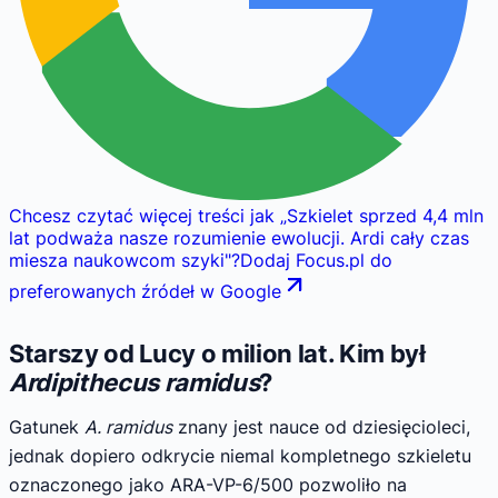
Chcesz czytać więcej treści jak
„
Szkielet sprzed 4,4 mln
lat podważa nasze rozumienie ewolucji. Ardi cały czas
miesza naukowcom szyki
"
?
Dodaj Focus.pl do
preferowanych źródeł w Google
Starszy od Lucy o milion lat. Kim był
Ardipithecus ramidus
?
Gatunek
A. ramidus
znany jest nauce od dziesięcioleci,
jednak dopiero odkrycie niemal kompletnego szkieletu
oznaczonego jako ARA-VP-6/500 pozwoliło na