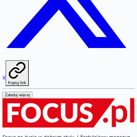
X
Kopiuj link
Załaduj więcej
Focus na życie w dobrym stylu.
Lifestyle'owy magazyn