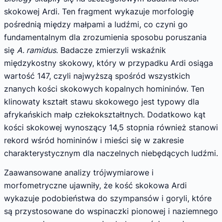
skokowej Ardi. Ten fragment wykazuje morfologię
pośrednią między małpami a ludźmi, co czyni go
fundamentalnym dla zrozumienia sposobu poruszania
się
A. ramidus
. Badacze zmierzyli wskaźnik
międzykostny skokowy, który w przypadku Ardi osiąga
wartość 147, czyli najwyższą spośród wszystkich
znanych kości skokowych kopalnych homininów. Ten
klinowaty kształt stawu skokowego jest typowy dla
afrykańskich małp człekokształtnych. Dodatkowo kąt
kości skokowej wynoszący 14,5 stopnia również stanowi
rekord wśród homininów i mieści się w zakresie
charakterystycznym dla naczelnych niebędących ludźmi.
Zaawansowane analizy trójwymiarowe i
morfometryczne ujawniły, że kość skokowa Ardi
wykazuje podobieństwa do szympansów i goryli, które
są przystosowane do wspinaczki pionowej i naziemnego