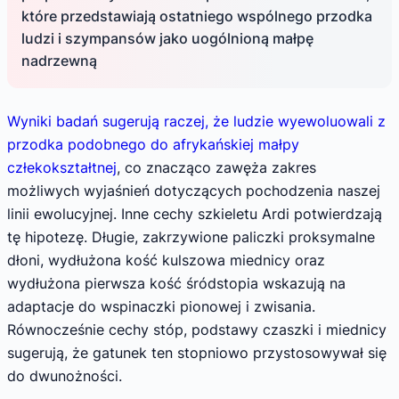
które przedstawiają ostatniego wspólnego przodka
ludzi i szympansów jako uogólnioną małpę
nadrzewną
Wyniki badań sugerują raczej, że ludzie wyewoluowali z
przodka podobnego do afrykańskiej małpy
człekokształtnej
, co znacząco zawęża zakres
możliwych wyjaśnień dotyczących pochodzenia naszej
linii ewolucyjnej. Inne cechy szkieletu Ardi potwierdzają
tę hipotezę. Długie, zakrzywione paliczki proksymalne
dłoni, wydłużona kość kulszowa miednicy oraz
wydłużona pierwsza kość śródstopia wskazują na
adaptacje do wspinaczki pionowej i zwisania.
Równocześnie cechy stóp, podstawy czaszki i miednicy
sugerują, że gatunek ten stopniowo przystosowywał się
do dwunożności.