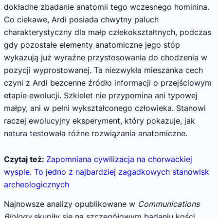
dokładne zbadanie anatomii tego wczesnego hominina.
Co ciekawe, Ardi posiada chwytny paluch
charakterystyczny dla małp człekokształtnych, podczas
gdy pozostałe elementy anatomiczne jego stóp
wykazują już wyraźne przystosowania do chodzenia w
pozycji wyprostowanej. Ta niezwykła mieszanka cech
czyni z Ardi bezcenne źródło informacji o przejściowym
etapie ewolucji. Szkielet nie przypomina ani typowej
małpy, ani w pełni wykształconego człowieka. Stanowi
raczej ewolucyjny eksperyment, który pokazuje, jak
natura testowała różne rozwiązania anatomiczne.
Czytaj też:
Zapomniana cywilizacja na chorwackiej
wyspie. To jedno z najbardziej zagadkowych stanowisk
archeologicznych
Najnowsze analizy opublikowane w
Communications
Biology
skupiły się na szczegółowym badaniu kości