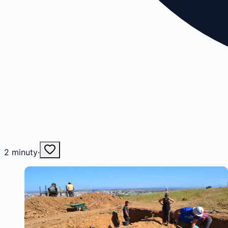
2
minuty
·