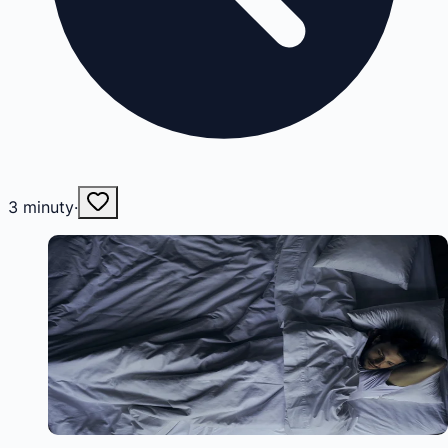
3
minuty
·