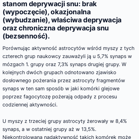
stanom deprywacji snu: brak
(wypoczęcie), okazjonalna
(wybudzanie), właściwa deprywacja
oraz chroniczna deprywacja snu
(bezsenność).
Porównując aktywność astrocytów wśród myszy z tych
czterech grup naukowcy zauważyli ją u 5,7% synaps w
mózgach 1. grupy oraz 7,3% synaps drugiej grupy. W
kolejnych dwóch grupach odnotowano zjawisko
dosłownego pożerania przez astrocyty fragmentów
synaps w ten sam sposób w jaki komórki glejowe
poprzez fagocytozę pożerają odpady z procesu
codziennej aktywności.
U myszy z trzeciej grupy astrocyty żerowały w 8,4%
synaps, a w ostatniej grupy aż w 13,5%.
Niekontrolowana nadaktywność takich komórek może