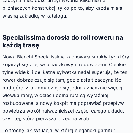
zaczyna mieć dość utrzymywania kilku niemal
bliźniaczych konstrukcji tylko po to, aby każda miała
własną zakładkę w katalogu.
Specialissima dorosła do roli roweru na
każdą trasę
Nowa Bianchi Specialissima zachowała smukły tył, który
kojarzył się z jej wspinaczkowym rodowodem. Cienkie
tylne widełki i delikatna sylwetka nadal sugerują, że ten
rower dobrze czuje się tam, gdzie asfalt zaczyna iść
pod górę. Z przodu dzieje się jednak znacznie więcej.
Główka ramy, widelec i dolna rura są wyraźniej
rozbudowane, a nowy kokpit ma poprawiać przepływ
powietrza wokół najważniejszej części całego układu,
czyli tej, która pierwsza przecina wiatr.
To trochę jak sytuacja, w której elegancki garnitur