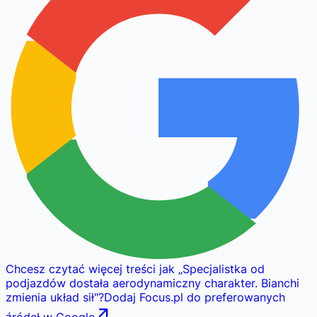
Chcesz czytać więcej treści jak
„
Specjalistka od
podjazdów dostała aerodynamiczny charakter. Bianchi
zmienia układ sił
"
?
Dodaj Focus.pl do preferowanych
źródeł w Google