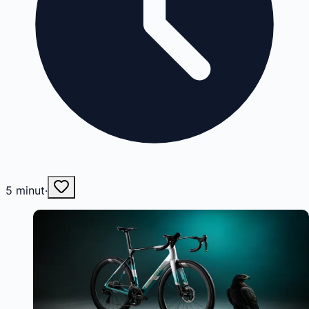
5
minut
·