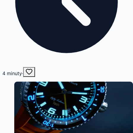
4
minuty
·