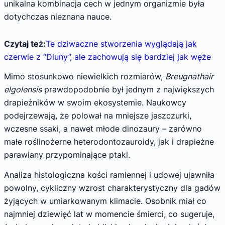
unikalna kombinacja cech w jednym organizmie była
dotychczas nieznana nauce.
Czytaj też:
Te dziwaczne stworzenia wyglądają jak
czerwie z “Diuny”, ale zachowują się bardziej jak węże
Mimo stosunkowo niewielkich rozmiarów,
Breugnathair
elgolensis
prawdopodobnie był jednym z największych
drapieżników w swoim ekosystemie. Naukowcy
podejrzewają, że polował na mniejsze jaszczurki,
wczesne ssaki, a nawet młode dinozaury – zarówno
małe roślinożerne heterodontozauroidy, jak i drapieżne
parawiany przypominające ptaki.
Analiza histologiczna kości ramiennej i udowej ujawniła
powolny, cykliczny wzrost charakterystyczny dla gadów
żyjących w umiarkowanym klimacie. Osobnik miał co
najmniej dziewięć lat w momencie śmierci, co sugeruje,