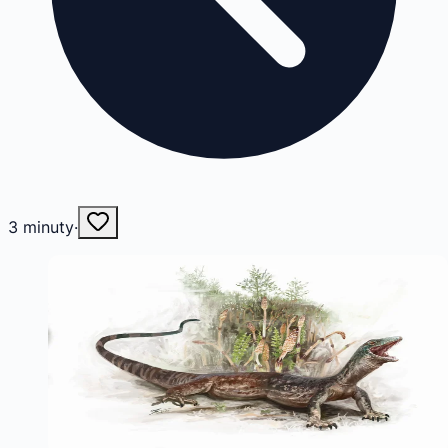
3
minuty
·