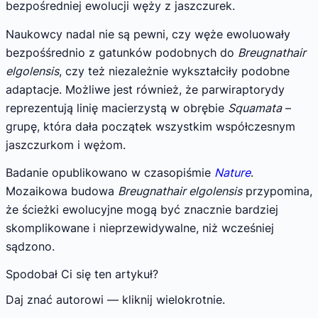
bezpośredniej ewolucji węży z jaszczurek.
Naukowcy nadal nie są pewni, czy węże ewoluowały
bezpośśrednio z gatunków podobnych do
Breugnathair
elgolensis
, czy też niezależnie wykształciły podobne
adaptacje. Możliwe jest również, że parwiraptorydy
reprezentują linię macierzystą w obrębie
Squamata
–
grupę, która dała początek wszystkim współczesnym
jaszczurkom i wężom.
Badanie opublikowano w czasopiśmie
Nature
.
Mozaikowa budowa
Breugnathair elgolensis
przypomina,
że ścieżki ewolucyjne mogą być znacznie bardziej
skomplikowane i nieprzewidywalne, niż wcześniej
sądzono.
Spodobał Ci się ten artykuł?
Daj znać autorowi — kliknij wielokrotnie.