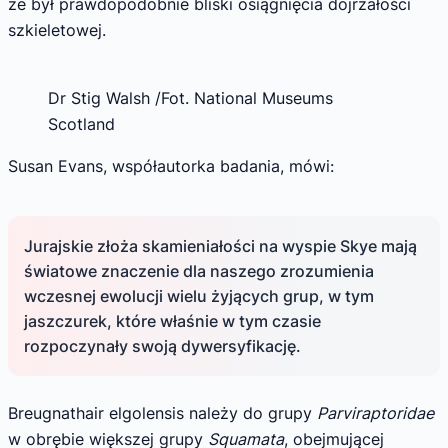
że był prawdopodobnie bliski osiągnięcia dojrzałości
szkieletowej.
Dr Stig Walsh /Fot. National Museums
Scotland
Susan Evans, współautorka badania, mówi:
Jurajskie złoża skamieniałości na wyspie Skye mają
światowe znaczenie dla naszego zrozumienia
wczesnej ewolucji wielu żyjących grup, w tym
jaszczurek, które właśnie w tym czasie
rozpoczynały swoją dywersyfikację.
Breugnathair elgolensis należy do grupy
Parviraptoridae
w obrębie większej grupy
Squamata
, obejmującej