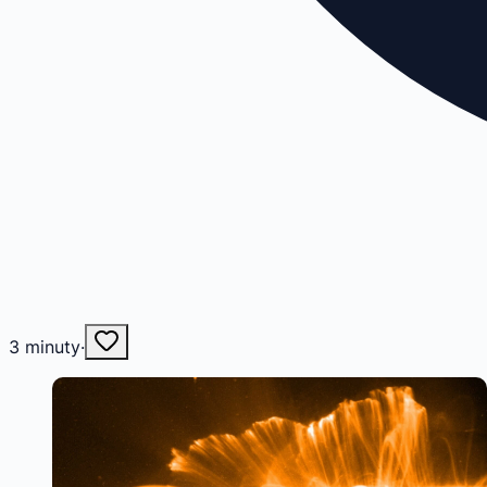
3
minuty
·