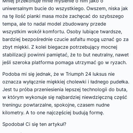
Mniej przekonuje mnie myślenie o nim jako o
uniwersalnym bucie do wszystkiego. Owszem, niska jak
na tę ilość pianki masa może zachęcać do szybszego
tempa, ale to nadal model zbudowany przede
wszystkim wokół komfortu. Osoby lubiące twardsze,
bardziej bezpośrednie czucie asfaltu mogą uznać go za
zbyt miękki. Z kolei biegacze potrzebujący mocnej
stabilizacji powinni pamiętać, że to but neutralny, nawet
jeśli szeroka platforma pomaga utrzymać go w ryzach.
Podoba mi się jednak, że w Triumph 24 luksus nie
oznacza wyłącznie miękkiej cholewki i ładnego pudełka.
Jest tu próba przeniesienia lepszej technologii do buta,
w którym wykonuje się najbardziej niewdzięczną część
treningu: powtarzalne, spokojne, czasem nudne
kilometry. A to one najczęściej budują formę.
Spodobał Ci się ten artykuł?