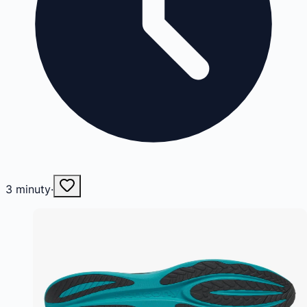
3
minuty
·