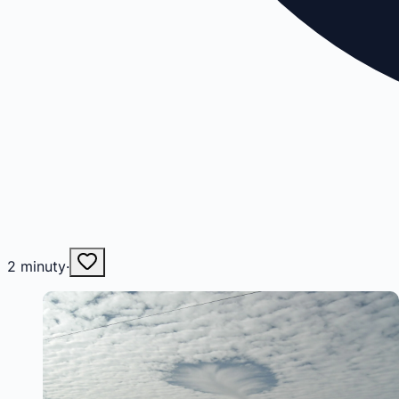
2
minuty
·