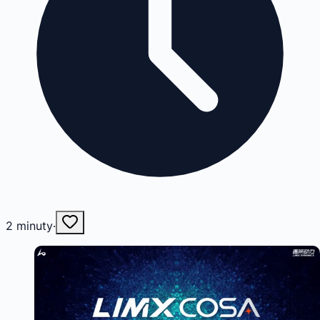
2
minuty
·