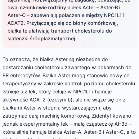
dwaj członkowie rodziny białek Aster – Aster-B i
Aster-C – zapewniają połączenie między NPC1L1 i
ACAT2. Przyłączając się do błony komórkowej,
białka te ułatwiają transport cholesterolu do
siateczki śródplazmatycznej.
To oznacza, że białka Aster są niezbędne do
dostarczaniu cholesterolu zawartego w pokarmach do
ER enterocytów. Białka Aster mogą stanowić nowy cel
terapeutyczny w zakresie kontroli poziomu cholesterolu.
Istnieje już lek, który celuje w NPC1L1 i hamuje
aktywność ACAT2 (ezetymib), ale nie wiąże się on z
białkami Aster w stopniu wystarczającym, aby
zatrzymać całą machinę komórkową. Zidentyfikowano
jednak eksperymentalny lek – małą cząsteczkę AI-3d –
która silnie hamuje białka Aster-A, Aster-B i Aster-C, a to