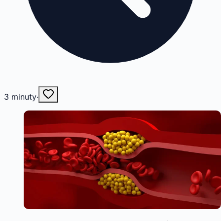
3
minuty
·