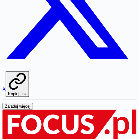
X
Kopiuj link
Załaduj więcej