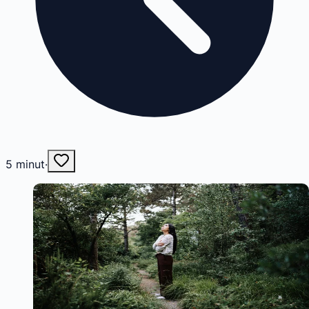
5
minut
·