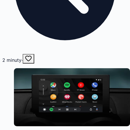
2
minuty
·