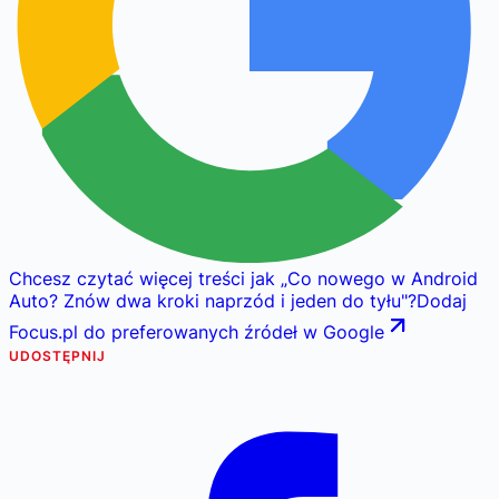
Chcesz czytać więcej treści jak
„
Co nowego w Android
Auto? Znów dwa kroki naprzód i jeden do tyłu
"
?
Dodaj
Focus.pl do preferowanych źródeł w Google
UDOSTĘPNIJ