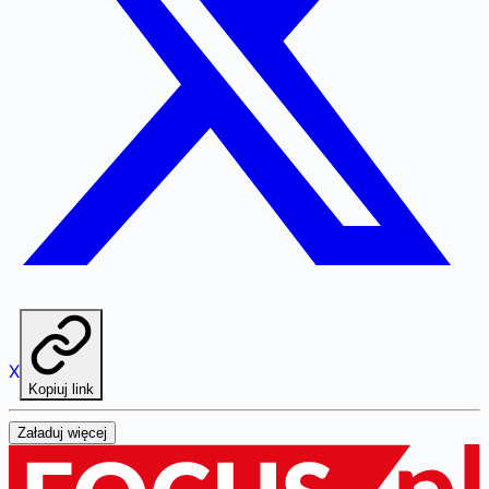
X
Kopiuj link
Załaduj więcej