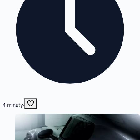
4
minuty
·