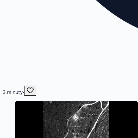
3
minuty
·