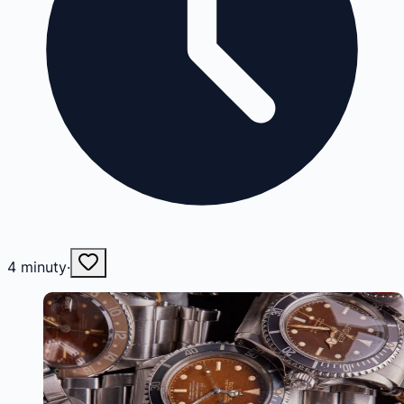
4
minuty
·