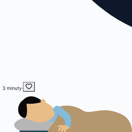
3
minuty
·