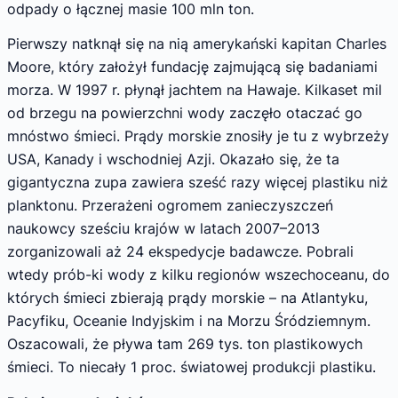
odpady o łącznej masie 100 mln ton.
Pierwszy natknął się na nią amerykański kapitan Charles
Moore, który założył fundację zajmującą się badaniami
morza. W 1997 r. płynął jachtem na Hawaje. Kilkaset mil
od brzegu na powierzchni wody zaczęło otaczać go
mnóstwo śmieci. Prądy morskie znosiły je tu z wybrzeży
USA, Kanady i wschodniej Azji. Okazało się, że ta
gigantyczna zupa zawiera sześć razy więcej plastiku niż
planktonu. Przerażeni ogromem zanieczyszczeń
naukowcy sześciu krajów w latach 2007–2013
zorganizowali aż 24 ekspedycje badawcze. Pobrali
wtedy prób-ki wody z kilku regionów wszechoceanu, do
których śmieci zbierają prądy morskie – na Atlantyku,
Pacyfiku, Oceanie Indyjskim i na Morzu Śródziemnym.
Oszacowali, że pływa tam 269 tys. ton plastikowych
śmieci. To niecały 1 proc. światowej produkcji plastiku.