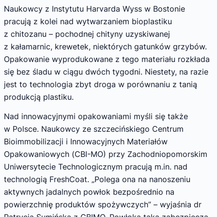
Naukowcy z Instytutu Harvarda Wyss w Bostonie
pracują z kolei nad wytwarzaniem bioplastiku
z chitozanu – pochodnej chityny uzyskiwanej
z kałamarnic, krewetek, niektórych gatunków grzybów.
Opakowanie wyprodukowane z tego materiału rozkłada
się bez śladu w ciągu dwóch tygodni. Niestety, na razie
jest to technologia zbyt droga w porównaniu z tanią
produkcją plastiku.
Nad innowacyjnymi opakowaniami myśli się także
w Polsce. Naukowcy ze szczecińskiego Centrum
Bioimmobilizacji i Innowacyjnych Materiałów
Opakowaniowych (CBI-MO) przy Zachodniopomorskim
Uniwersytecie Technologicznym pracują m.in. nad
technologią FreshCoat. „Polega ona na nanoszeniu
aktywnych jadalnych powłok bezpośrednio na
powierzchnię produktów spożywczych” – wyjaśnia dr
Patrycja Sumińska z CBIMO. Powłoka taka zabezpiecza