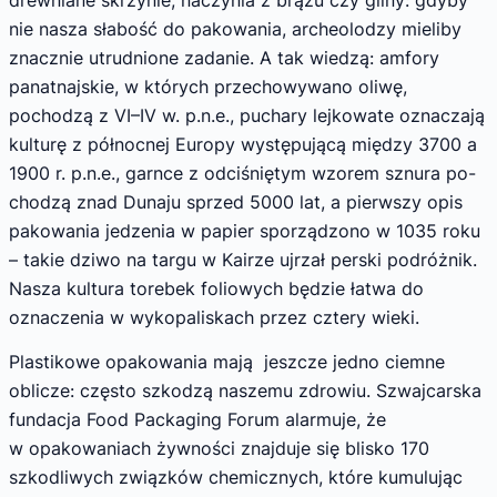
drewniane skrzynie, naczynia z brązu czy gliny: gdyby
nie nasza słabość do pakowania, archeolodzy mieliby
znacznie utrudnione zadanie. A tak wiedzą: amfory
panatnajskie, w których przechowywano oliwę,
pochodzą z VI–IV w. p.n.e., puchary lejkowate oznaczają
kulturę z północnej Europy występującą między 3700 a
1900 r. p.n.e., garnce z odciśniętym wzorem sznura po-
chodzą znad Dunaju sprzed 5000 lat, a pierwszy opis
pakowania jedzenia w papier sporządzono w 1035 roku
– takie dziwo na targu w Kairze ujrzał perski podróżnik.
Nasza kultura torebek foliowych będzie łatwa do
oznaczenia w wykopaliskach przez cztery wieki.
Plastikowe opakowania mają jeszcze jedno ciemne
oblicze: często szkodzą naszemu zdrowiu. Szwajcarska
fundacja Food Packaging Forum alarmuje, że
w opakowaniach żywności znajduje się blisko 170
szkodliwych związków chemicznych, które kumulując