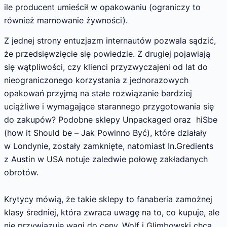
ile producent umieścił w opakowaniu (ograniczy to
również marnowanie żywności).
Z jednej strony entuzjazm internautów pozwala sądzić,
że przedsięwzięcie się powiedzie. Z drugiej pojawiają
się wątpliwości, czy klienci przyzwyczajeni od lat do
nieograniczonego korzystania z jednorazowych
opakowań przyjmą na stałe rozwiązanie bardziej
uciążliwe i wymagające starannego przygotowania się
do zakupów? Podobne sklepy Unpackaged oraz hiSbe
(how it Should be – Jak Powinno Być), które działały
w Londynie, zostały zamknięte, natomiast In.Gredients
z Austin w USA notuje zaledwie połowę zakładanych
obrotów.
Krytycy mówią, że takie sklepy to fanaberia zamożnej
klasy średniej, która zwraca uwagę na to, co kupuje, ale
nie przywiązuje wagi do ceny. Wolf i Glimbowski chcą