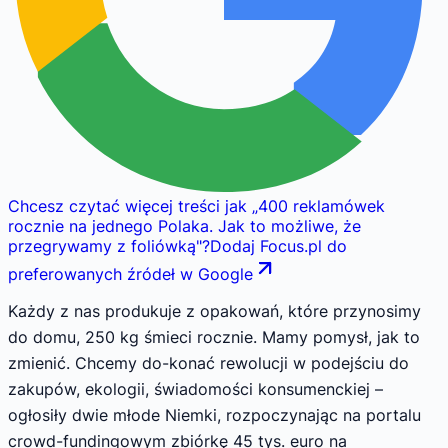
Chcesz czytać więcej treści jak
„
400 reklamówek
rocznie na jednego Polaka. Jak to możliwe, że
przegrywamy z foliówką
"
?
Dodaj Focus.pl do
preferowanych źródeł w Google
Każdy z nas produkuje z opakowań, które przynosimy
do domu, 250 kg śmieci rocznie. Mamy pomysł, jak to
zmienić. Chcemy do-konać rewolucji w podejściu do
zakupów, ekologii, świadomości konsumenckiej –
ogłosiły dwie młode Niemki, rozpoczynając na portalu
crowd-fundingowym zbiórkę 45 tys. euro na