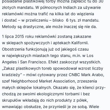
posiadanie plastikowej torby można zapłacić tu do 30
złotych mandatu. W północnych Indiach za używanie
reklamówki można trafić na kilka lat do więzienia
i dostać – w przeliczeniu – blisko 6 tys. zł mandatu.
Metody są drastyczne, ale może inaczej się nie da.
1 lipca 2015 roku reklamówki zostaną zakazane
w sklepach spożywczych i aptekach Kalifornii.
Obostrzenia funkcjonują już od jakiegoś czasu
w największych miastach tego stanu, m.in. w Los
Angeles i San Francisco. Efekt zaskoczył wszystkich.
„Zakaz plastikowych toreb spowodował wzrost liczby
kradzieży” – mówi cytowany przez CNBC Mark Arabo,
szef Neighborhood Market Association, zrzeszenia
małych sklepów lokalnych. Okazało się, że klienci przy-
chodzą ze swoimi ekologicznymi torbami i bez
skrupułów wkładają do nich produkty z półek,
wmawiając obsłudze, że przynieśli je ze sobą. Wiele