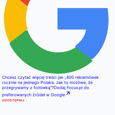
Chcesz czytać więcej treści jak
„
400 reklamówek
rocznie na jednego Polaka. Jak to możliwe, że
przegrywamy z foliówką
"
?
Dodaj Focus.pl do
preferowanych źródeł w Google
UDOSTĘPNIJ