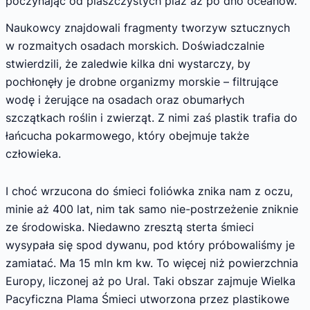
poczynając od piaszczystych plaż aż po dno oceanów.
Naukowcy znajdowali fragmenty tworzyw sztucznych
w rozmaitych osadach morskich. Doświadczalnie
stwierdzili, że zaledwie kilka dni wystarczy, by
pochłonęły je drobne organizmy morskie – filtrujące
wodę i żerujące na osadach oraz obumarłych
szczątkach roślin i zwierząt. Z nimi zaś plastik trafia do
łańcucha pokarmowego, który obejmuje także
człowieka.
I choć wrzucona do śmieci foliówka znika nam z oczu,
minie aż 400 lat, nim tak samo nie-postrzeżenie zniknie
ze środowiska. Niedawno zresztą sterta śmieci
wysypała się spod dywanu, pod który próbowaliśmy je
zamiatać. Ma 15 mln km kw. To więcej niż powierzchnia
Europy, liczonej aż po Ural. Taki obszar zajmuje Wielka
Pacyficzna Plama Śmieci utworzona przez plastikowe