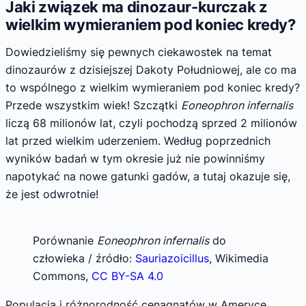
Jaki związek ma dinozaur-kurczak z
wielkim wymieraniem pod koniec kredy?
Dowiedzieliśmy się pewnych ciekawostek na temat
dinozaurów z dzisiejszej Dakoty Południowej, ale co ma
to wspólnego z wielkim wymieraniem pod koniec kredy?
Przede wszystkim wiek! Szczątki
Eoneophron infernalis
liczą 68 milionów lat, czyli pochodzą sprzed 2 milionów
lat przed wielkim uderzeniem. Według poprzednich
wyników badań w tym okresie już nie powinniśmy
napotykać na nowe gatunki gadów, a tutaj okazuje się,
że jest odwrotnie!
Porównanie
Eoneophron infernalis
do
człowieka / źródło:
Sauriazoicillus
, Wikimedia
Commons,
CC BY-SA 4.0
Populacja i różnorodność cenagnatów w Ameryce