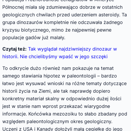
Północnej miała się zdumiewająco dobrze w ostatnich
geologicznych chwilach przed uderzeniem asteroidy. Ta
grupa dinozaurów kompletnie nie odczuwała żadnego
kryzysu biotycznego, mimo że najpewniej pewne
populacje gadów już malały.
Czytaj też:
Tak wyglądał najdziwniejszy dinozaur w
historii. Nie chcielibyśmy wpaść w jego szczęki
To odkrycie dużo również nam pokazuje na temat
samego stawiania hipotez w paleontologii – bardzo
łatwo jest wysuwać wnioski na różne tematy dotyczące
historii życia na Ziemi, ale tak naprawdę dopiero
konkretny materiał skalny w odpowiednio dużej ilości
jest w stanie nam wprost przekazać wiarygodne
informacje. Końcówka mezozoiku to słabo zbadany pod
względem paleontologicznym okres geologiczny.
Uczeni z USA i Kanady dołożyli małą cegiełkę do jego