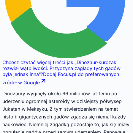
Chcesz czytać więcej treści jak
„
Dinozaur-kurczak
rozwiał wątpliwości. Przyczyna zagłady tych gadów
była jednak inna
"
?
Dodaj Focus.pl do preferowanych
źródeł w Google
Dinozaury wyginęły około 66 milionów lat temu po
uderzeniu ogromnej asteroidy w dzisiejszy półwysep
Jukatan w Meksyku. Z tym stwierdzeniem na temat
historii gigantycznych gadów zgadza się niemal każdy
naukowiec. Niemniej zagadką pozostaje to, jak się miały
populacje gadów przed samym uderzeniem. Panowała