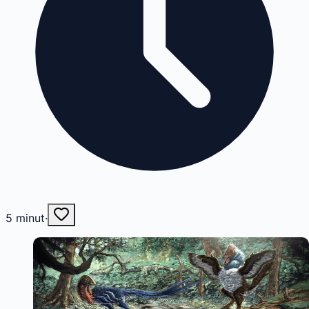
5
minut
·