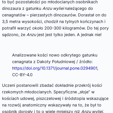
to być pozostałości po młodocianych osobnikach
dinozaura z gatunku
Anzu wyliei
należącego do
cenagnatów – pierzastych dinozaurów. Dorastał on do
3,5 metra wysokości, chodził na tylnych kończynach i
potrafił warzyć około 200-300 kilogramów. Do tej pory
sądzono, że
Anzu
jest jest tylko jeden. A jednak nie!
Analizowane kości nowo odkrytego gatunku
cenagnata z Dakoty Południowej / źródło:
https://doi.org/10.1371/journal.pone.0294901
,
CC-BY-4.0
Uczeni postanowili zbadać dokładnie przekrój kości
rzekomych młodocianych. Specyficzne „słoje” w
kościach udowej, piszczelowej i śródstopia wskazujące
na rozwój anatomiczny wskazywały na to, że był to
osobnik dorosły i to o wiele mniejszy niż
Anzu wyliei
.