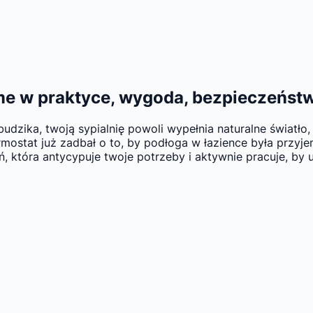
ome w praktyce, wygoda, bezpieczeńst
ika, twoją sypialnię powoli wypełnia naturalne światło, g
ostat już zadbał o to, by podłoga w łazience była przyjemni
eń, która antycypuje twoje potrzeby i aktywnie pracuje, by